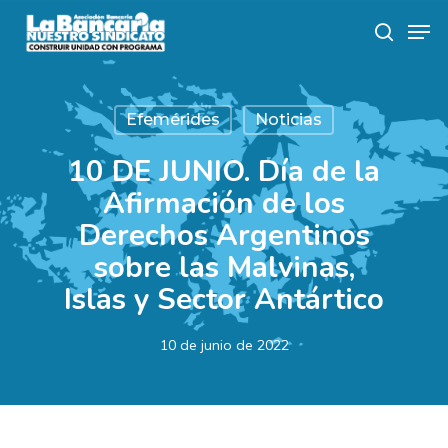
Skip
Men
to
search
main
content
Efemérides
Noticias
10 DE JUNIO. Día de la
Afirmación de los
Derechos Argentinos
sobre las Malvinas,
Islas y Sector Antártico
10 de junio de 2022