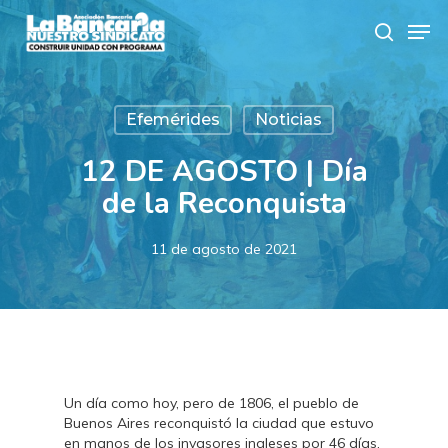
Skip
Men
to
search
main
content
Efemérides
Noticias
12 DE AGOSTO | Día
de la Reconquista
11 de agosto de 2021
Un día como hoy, pero de 1806, el pueblo de
Buenos Aires reconquistó la ciudad que estuvo
en manos de los invasores ingleses por 46 días.