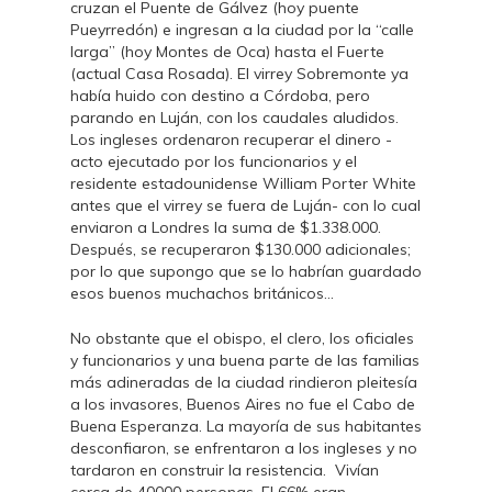
cruzan el Puente de Gálvez (hoy puente
Pueyrredón) e ingresan a la ciudad por la “calle
larga” (hoy Montes de Oca) hasta el Fuerte
(actual Casa Rosada). El virrey Sobremonte ya
había huido con destino a Córdoba, pero
parando en Luján, con los caudales aludidos.
Los ingleses ordenaron recuperar el dinero -
acto ejecutado por los funcionarios y el
residente estadounidense William Porter White
antes que el virrey se fuera de Luján- con lo cual
enviaron a Londres la suma de $1.338.000.
Después, se recuperaron $130.000 adicionales;
por lo que supongo que se lo habrían guardado
esos buenos muchachos británicos…
No obstante que el obispo, el clero, los oficiales
y funcionarios y una buena parte de las familias
más adineradas de la ciudad rindieron pleitesía
a los invasores, Buenos Aires no fue el Cabo de
Buena Esperanza. La mayoría de sus habitantes
desconfiaron, se enfrentaron a los ingleses y no
tardaron en construir la resistencia. Vivían