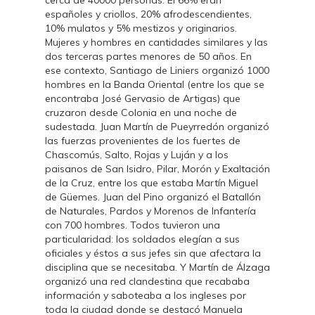
cerca de 40000 personas. El 66% eran
españoles y criollos, 20% afrodescendientes,
10% mulatos y 5% mestizos y originarios.
Mujeres y hombres en cantidades similares y las
dos terceras partes menores de 50 años. En
ese contexto, Santiago de Liniers organizó 1000
hombres en la Banda Oriental (entre los que se
encontraba José Gervasio de Artigas) que
cruzaron desde Colonia en una noche de
sudestada. Juan Martín de Pueyrredón organizó
las fuerzas provenientes de los fuertes de
Chascomús, Salto, Rojas y Luján y a los
paisanos de San Isidro, Pilar, Morón y Exaltación
de la Cruz, entre los que estaba Martín Miguel
de Güemes. Juan del Pino organizó el Batallón
de Naturales, Pardos y Morenos de Infantería
con 700 hombres. Todos tuvieron una
particularidad: los soldados elegían a sus
oficiales y éstos a sus jefes sin que afectara la
disciplina que se necesitaba. Y Martín de Álzaga
organizó una red clandestina que recababa
información y saboteaba a los ingleses por
toda la ciudad donde se destacó Manuela