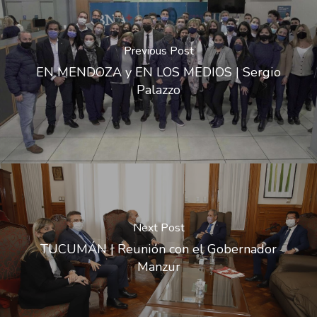
Previous Post
EN MENDOZA y EN LOS MEDIOS | Sergio
Palazzo
Next Post
TUCUMÁN | Reunión con el Gobernador
Manzur