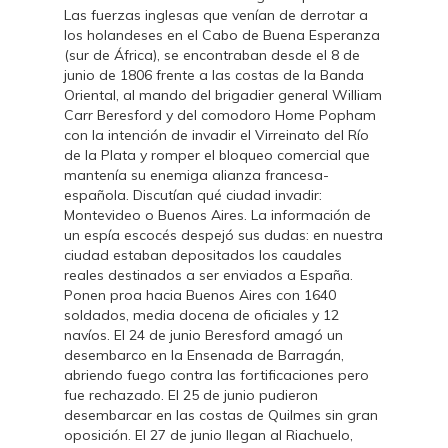
Las fuerzas inglesas que venían de derrotar a
los holandeses en el Cabo de Buena Esperanza
(sur de África), se encontraban desde el 8 de
junio de 1806 frente a las costas de la Banda
Oriental, al mando del brigadier general William
Carr Beresford y del comodoro Home Popham
con la intención de invadir el Virreinato del Río
de la Plata y romper el bloqueo comercial que
mantenía su enemiga alianza francesa-
española. Discutían qué ciudad invadir:
Montevideo o Buenos Aires. La información de
un espía escocés despejó sus dudas: en nuestra
ciudad estaban depositados los caudales
reales destinados a ser enviados a España.
Ponen proa hacia Buenos Aires con 1640
soldados, media docena de oficiales y 12
navíos. El 24 de junio Beresford amagó un
desembarco en la Ensenada de Barragán,
abriendo fuego contra las fortificaciones pero
fue rechazado. El 25 de junio pudieron
desembarcar en las costas de Quilmes sin gran
oposición. El 27 de junio llegan al Riachuelo,