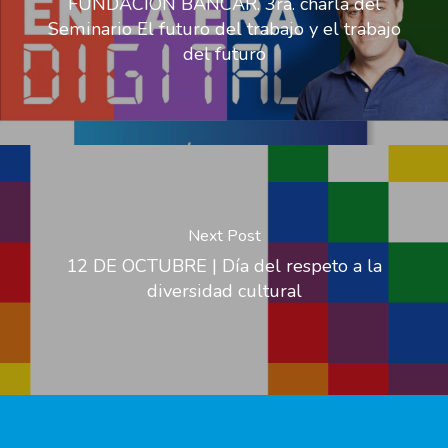
FUNDACIÓN BANCAR. 3ra. charla del
Seminario El futuro del trabajo y el trabajo
del futuro
Next Post
12 DE OCTUBRE | Día del respeto a la
diversidad cultural