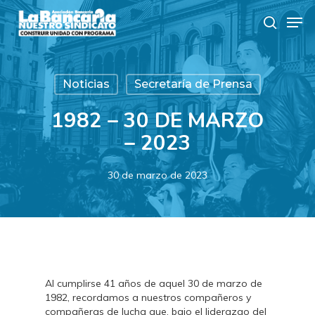
Skip
Men
to
search
main
content
Noticias
Secretaría de Prensa
1982 – 30 DE MARZO
– 2023
30 de marzo de 2023
Al cumplirse 41 años de aquel 30 de marzo de
1982, recordamos a nuestros compañeros y
compañeras de lucha que, bajo el liderazgo del