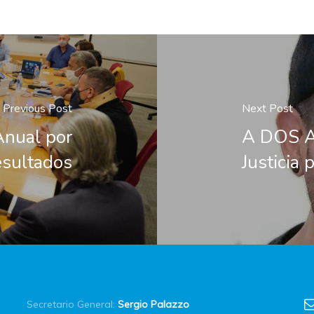
Previous Post
Next Post
nual por
A DOS A
sultados
Justicia
Secretario General:
Sergio Palazzo