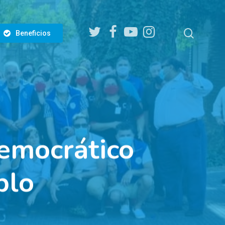
twitter
facebook
youtube
instagram
search
Beneficios
democrático
blo