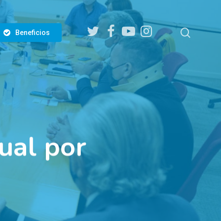
twitter
facebook
youtube
instagram
search
Beneficios
ual por