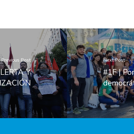
Previous Post
Next Post
LERTA Y
#1F | Por
IZACIÓN
democrát