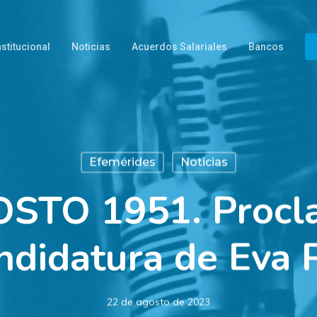
nstitucional
Noticias
Acuerdos Salariales
Bancos
Efemérides
Noticias
STO 1951. Procl
andidatura de Eva 
22 de agosto de 2023