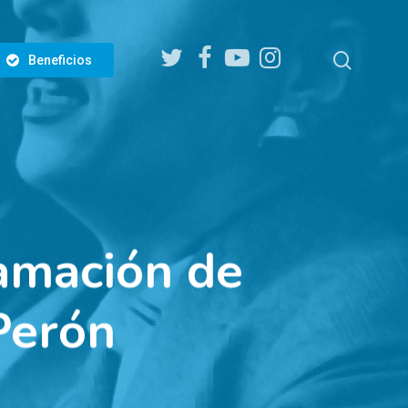
twitter
facebook
youtube
instagram
search
Beneficios
amación de
Perón