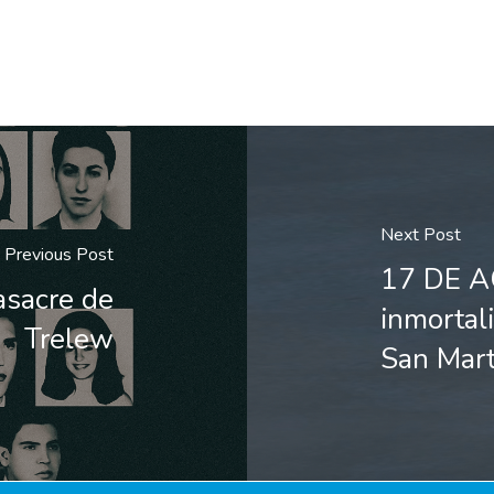
Next Post
Previous Post
17 DE A
sacre de
inmortal
Trelew
San Mart