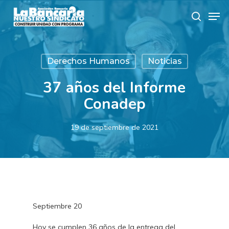
Skip
Men
to
search
main
content
Derechos Humanos
Noticias
37 años del Informe
Conadep
19 de septiembre de 2021
Septiembre 20
Hoy se cumplen 36 años de la entrega del