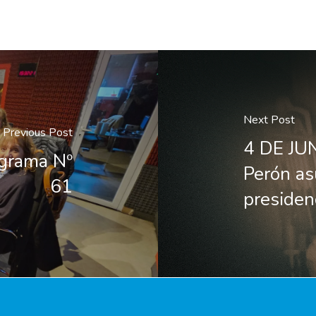
Next Post
Previous Post
4 DE JU
ograma Nº
Perón as
61
presiden