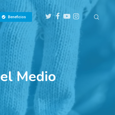
twitter
facebook
youtube
instagram
search
Beneficios
del Medio