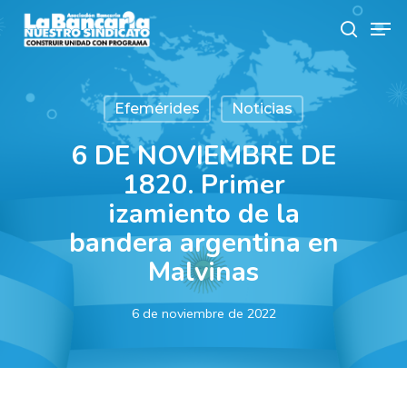
Skip
Men
to
search
main
content
Efemérides
Noticias
6 DE NOVIEMBRE DE
1820. Primer
izamiento de la
bandera argentina en
Malvinas
6 de noviembre de 2022