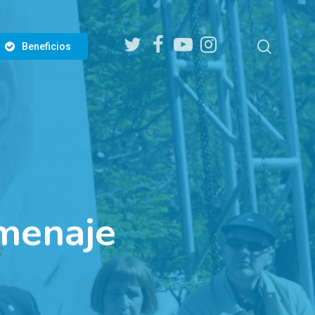
twitter
facebook
youtube
instagram
search
Beneficios
menaje