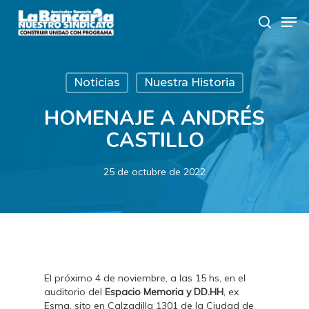
Skip
Men
to
search
main
content
Noticias
Nuestra Historia
HOMENAJE A ANDRÉS
CASTILLO
25 de octubre de 2022
El próximo 4 de noviembre, a las 15 hs, en el
auditorio del
Espacio Memoria y DD.HH
, ex
Esma, sito en Calzadilla 1301 de la Ciudad de