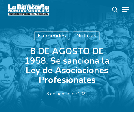
Skip
Men
to
search
main
content
Efemérides
Noticias
8 DE AGOSTO DE
1958. Se sanciona la
Ley de Asociaciones
Profesionales
8 de agosto de 2022