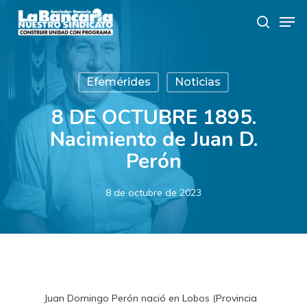
Skip
Men
to
search
main
content
Efemérides
Noticias
8 DE OCTUBRE 1895.
Nacimiento de Juan D.
Perón
8 de octubre de 2023
Juan Domingo Perón nació en Lobos (Provincia