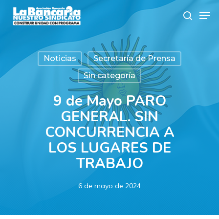
Skip
Men
to
search
main
content
Noticias
Secretaría de Prensa
Sin categoría
9 de Mayo PARO
GENERAL. SIN
CONCURRENCIA A
LOS LUGARES DE
TRABAJO
6 de mayo de 2024