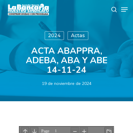
Skip
Men
to
search
main
content
2024
Actas
ACTA ABAPPRA,
ADEBA, ABA Y ABE
14-11-24
19 de noviembre de 2024