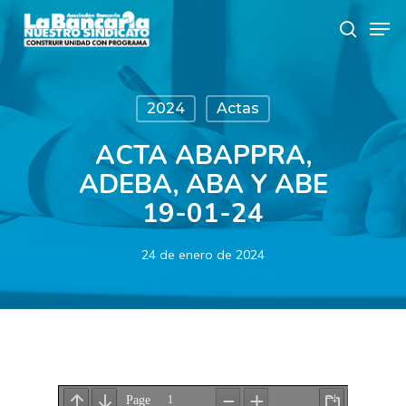
Skip
Men
to
search
main
content
2024
Actas
ACTA ABAPPRA,
ADEBA, ABA Y ABE
19-01-24
24 de enero de 2024