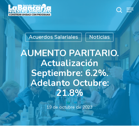
Skip
Men
to
search
main
content
Acuerdos Salariales
Noticias
AUMENTO PARITARIO.
Actualización
Septiembre: 6.2%.
Adelanto Octubre:
21.8%
19 de octubre de 2023