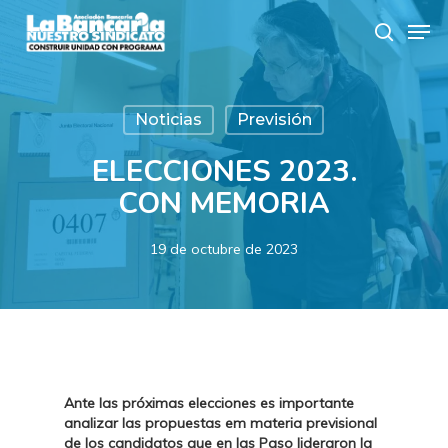
Skip
Men
to
search
main
content
Noticias
Previsión
ELECCIONES 2023.
CON MEMORIA
19 de octubre de 2023
Ante las próximas elecciones es importante
analizar las propuestas em materia previsional
de los candidatos que
en las Paso lideraron la