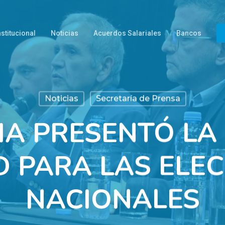
nstitucional
Noticias
Acuerdos Salariales
Bancos
Noticias
Secretaría de Prensa
A PRESENTÓ LA 
 PARA LAS ELE
NACIONALES