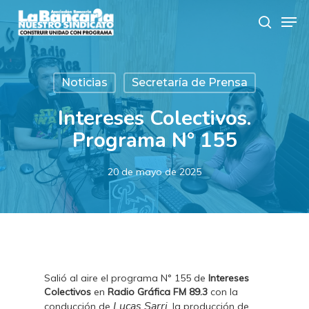
Skip
Men
to
search
main
content
Noticias
Secretaría de Prensa
Intereses Colectivos.
Programa N° 155
20 de mayo de 2025
Salió al aire el programa N° 155 de
Intereses
Colectivos
en
Radio Gráfica FM 89.3
con la
Lucas Sarri
conducción de
, la producción de