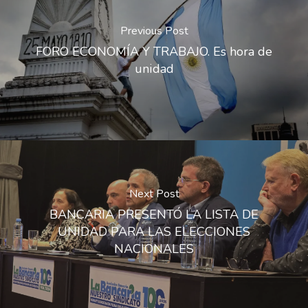
Previous Post
FORO ECONOMÍA Y TRABAJO. Es hora de
unidad
Next Post
BANCARIA PRESENTÓ LA LISTA DE
UNIDAD PARA LAS ELECCIONES
NACIONALES