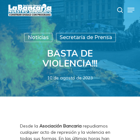
Skip
Men
to
search
main
content
Noticias
Secretaría de Prensa
BASTA DE
VIOLENCIA!!!
10 de agosto de 2023
Desde la
Asociación Bancaria
repudiamos
cualquier acto de represión y la violencia en
todas sus formas. En las últimas horas han