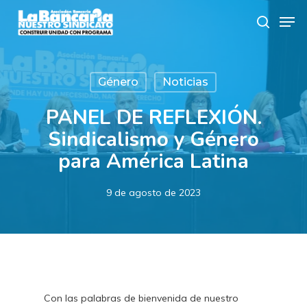
Skip
Men
to
search
main
content
Género
Noticias
PANEL DE REFLEXIÓN.
Sindicalismo y Género
para América Latina
9 de agosto de 2023
Con las palabras de bienvenida de nuestro