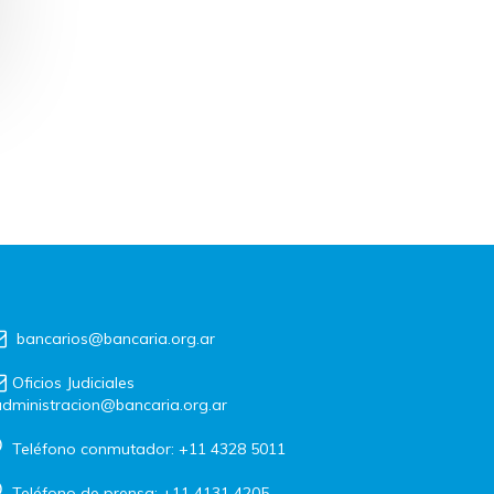
bancarios@bancaria.org.ar
Oficios Judiciales
dministracion@bancaria.org.ar
Teléfono conmutador: +11 4328 5011
Teléfono de prensa: +11 4131 4205