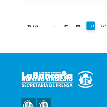
Previous
1
194
195
197
…
196