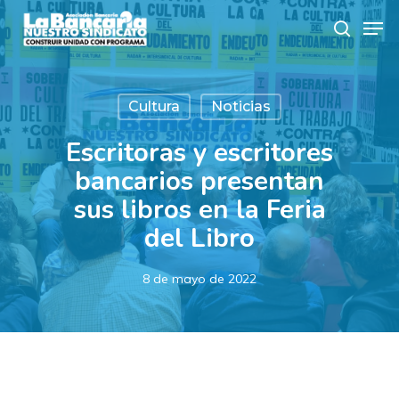
Skip
Men
to
search
main
content
Cultura
Noticias
Escritoras y escritores
bancarios presentan
sus libros en la Feria
del Libro
8 de mayo de 2022