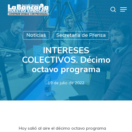
Skip
Men
to
search
main
content
Noticias
Secretaría de Prensa
INTERESES
COLECTIVOS. Décimo
octavo programa
19 de julio de 2022
Hoy salió al aire el décimo octavo programa