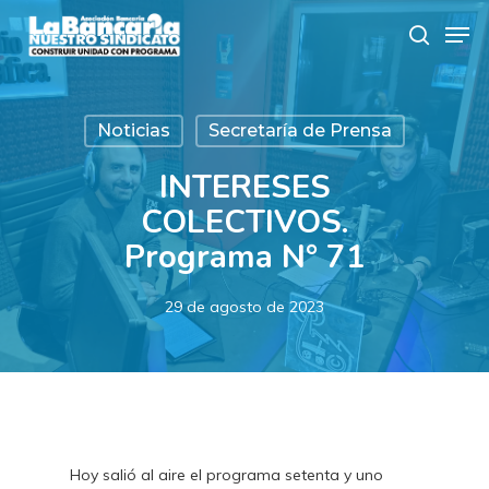
Skip
Men
to
search
main
content
Noticias
Secretaría de Prensa
INTERESES
COLECTIVOS.
Programa N° 71
29 de agosto de 2023
Hoy salió al aire el programa setenta y uno