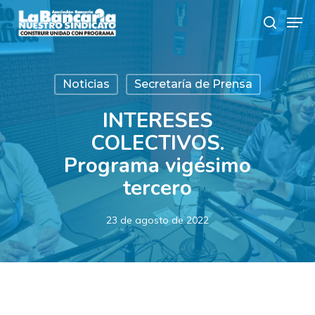
Skip
Men
to
search
main
content
Noticias
Secretaría de Prensa
INTERESES
COLECTIVOS.
Programa vigésimo
tercero
23 de agosto de 2022