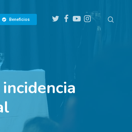
twitter
facebook
youtube
instagram
search
Beneficios
 incidencia
al