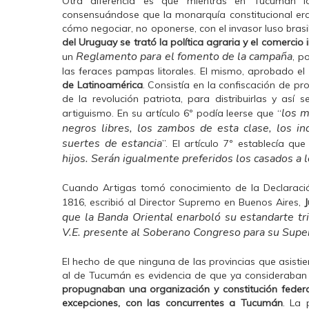
Otra diferencia es que mientras en Tucumán l
consensuándose que la monarquía constitucional er
cómo negociar, no oponerse, con el invasor luso bras
del Uruguay se trató la política agraria y el comercio i
Reglamento para el fomento de la campaña
un
, p
las feraces pampas litorales. El mismo, aprobado e
de Latinoamérica
. Consistía en la confiscación de 
de la revolución patriota, para distribuirlas y así 
los m
artiguismo. En su artículo 6º podía leerse que “
negros libres, los zambos de esta clase, los in
suertes de estancia
”. El artículo 7º establecía qu
hijos. Serán igualmente preferidos los casados a l
Cuando Artigas tomó conocimiento de la Declaraci
1816, escribió al Director Supremo en Buenos Aires,
que la Banda Oriental enarboló su estandarte tri
V.E. presente al Soberano Congreso para su Supe
El hecho de que ninguna de las provincias que asistie
al de Tucumán es evidencia de que ya consideraban c
propugnaban una organización y constitución federal,
excepciones, con las concurrentes a Tucumán
. La 