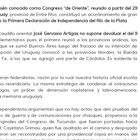
ién conocido como Congreso “de Oriente”, reunido a partir del 29
guay
, provincia de Entre Ríos, constituyó un acontecimiento de gran
la Primera Declaración de Independencia del Río de la Plata
.
audillo oriental
José Gervasio Artigas
no supone devaluar el del 9
lementarios pues el primero reunió a las provincias andinas, las
s que se sumó Buenos Aires luego del fracaso de su intención de
epción del Uruguay convocó a las provincias litorales: la Banda
nta Fe, a las que se agregó una parte de Córdoba. Es evidente la
an federalistas, razón por la cual nuestra historia oficial escrita
no reivindicarlo. La misma estrategia de condenar al ostracismo
rtigas, un prócer de dimensión rioplatense y latinoamericana,
 la memoria uruguaya.
dependentista argumentan que no hay actas que den pruebas del
os de guerra y de comunicaciones por chasques, propensos a la
originales del Congreso de Tucumán, que fueron portadas hacia
8, Cayetano Grimau, quien fue asaltado en el camino y despojado
ron ser reconstruidas por una providencial copia en manos del