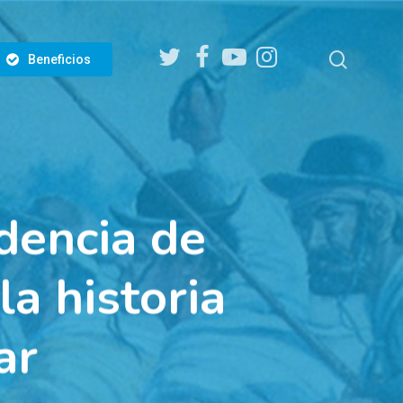
twitter
facebook
youtube
instagram
search
Beneficios
dencia de
la historia
ar