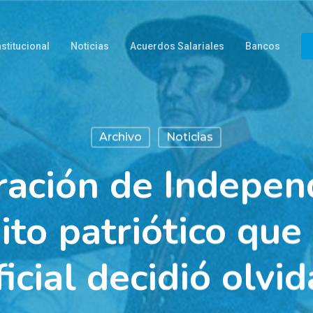
nstitucional
Noticias
Acuerdos Salariales
Bancos
Archivo
Noticias
ración de Indepen
ito patriótico que 
ficial decidió olvid