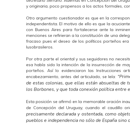
secretario Serrano. Además en Concepción del Urugua
y originaria, poco propensos a los actos formales, c
Otro argumento cuestionador es que en la correspond
independentista. El motivo de ello es que la acuciant
con Buenos Aires para fortalecerse ante la inminen
menciones se refirieran a la constitución de una del
fracaso pues el deseo de los políticos porteños era
lusobrasileros.
Por otra parte el oriental y sus seguidores no neces
esa había sido la intención de la insurrección de ma
porteños. Así lo evidenciaron las Instrucciones a
“Prim
encabezamiento, antes del articulado, se leía:
de estas colonias, que ellas están absueltas de t
los Borbones, y que toda conexión política entre 
Esta posición se afirmó en la memorable oración inau
de Concepción del Uruguay, cuando el caudillo ori
precisamente declarada y ostentada, como objeto 
pueblos e independencia no sólo de España sino d