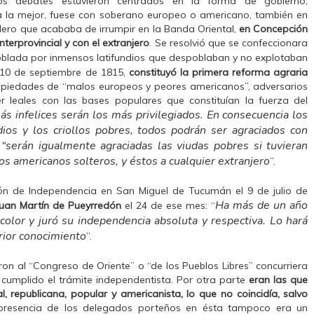
os debates estuvieron centrados en la forma de gobierno,
a la mejor, fuese con soberano europeo o americano, también en
ilero que acababa de irrumpir en la Banda Oriental,
en Concepción
nterprovincial y con el extranjero
. Se resolvió que se confeccionara
oblada por inmensos latifundios que despoblaban y no explotaban
l 10 de septiembre de 1815,
constituyó la primera reforma agraria
propiedades de “malos europeos y peores americanos”, adversarios
ser leales con las bases populares que constituían la fuerza del
ás infelices serán los más privilegiados. En consecuencia los
dios y los criollos pobres, todos podrán ser agraciados con
“serán igualmente agraciadas las viudas pobres si tuvieran
e
os americanos solteros, y éstos a cualquier extranjero
”.
ón de Independencia en San Miguel de Tucumán el 9 de julio de
Ha más de un año
Juan Martín de Pueyrredón
el 24 de ese mes: “
color y juró su independencia absoluta y respectiva. Lo hará
rior conocimiento
”.
ron al “Congreso de Oriente” o “de los Pueblos Libres” concurriera
umplido el trámite independentista. Por otra parte
eran las que
 republicana, popular y americanista, lo que no coincidía, salvo
presencia de los delegados porteños en ésta tampoco era un