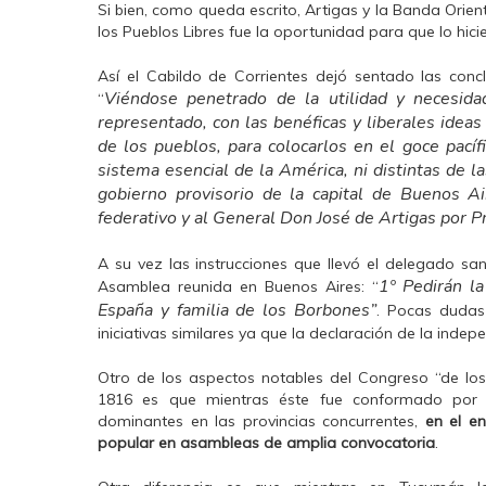
Si bien, como queda escrito, Artigas y la Banda Orie
los Pueblos Libres fue la oportunidad para que lo hicier
Así el Cabildo de Corrientes dejó sentado las con
Viéndose penetrado de la utilidad y necesida
“
representado, con las benéficas y liberales idea
de los pueblos, para colocarlos en el goce pacíf
sistema esencial de la América, ni distintas de l
gobierno provisorio de la capital de Buenos Ai
federativo y al General Don José de Artigas por Pr
A su vez las instrucciones que llevó el delegado san
1º Pedirán l
Asamblea reunida en Buenos Aires: “
España y familia de los Borbones”
. Pocas dudas
iniciativas similares ya que la declaración de la indep
Otro de los aspectos notables del Congreso “de los
1816 es que mientras éste fue conformado por d
dominantes en las provincias concurrentes,
en el en
popular en asambleas de amplia convocatoria
.