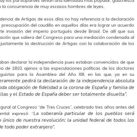
y los participantes tenían una identidad más popular, gauchesca
on la concurrencia de muy escasos hombres de leyes.
encia de Artigas de esos días no hay referencia a la declaración
e preocupación del caudillo en aquellos días era lograr un acuerdo
te invasión del imperio portugués desde Brasil. De allí que sus
egación que saliera del Congreso para una mediación condenada al
 justamente la destrucción de Artigas con la colaboración de los
itaban declarar la independencia pues estaban convencidos de que
yo de 1810, ajenos a las especulaciones políticas de los doctores
rtiguistas para la Asamblea del Año XIII, en las que, ya en su
eramente pedirá la declaración de la independencia absoluta
oda obligación de fidelidad a la corona de España y familia de
ellas y el Estado de España deber ser totalmente disuelta”.
gural al Congreso “de Tres Cruces”, celebrado tres años antes del
La soberanía particular de los pueblos será
ental expresó: “
único de nuestra revolución; la unidad federal de todos los
e todo poder extranjero”.