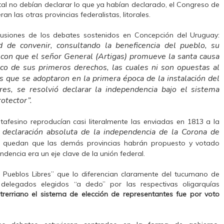
ntal no debían declarar lo que ya habían declarado, el Congreso de
an las otras provincias federalistas, litorales.
clusiones de los debates sostenidos en Concepción del Uruguay:
d de convenir, consultando la beneficencia del pueblo, su
s con que el señor General (Artigas) promueve la santa causa
ico de sus primeros derechos, las cuales ni son opuestas al
as que se adoptaron en la primera época de la instalación del
res, se resolvió declarar la independencia bajo el sistema
otector”.
tafesino reproducían casi literalmente las enviadas en 1813 a la
a declaración absoluta de la independencia de la Corona de
 quedan que las demás provincias habrán propuesto y votado
endencia era un eje clave de la unión federal.
 Pueblos Libres” que lo diferencian claramente del tucumano de
elegados elegidos “a dedo” por las respectivas oligarquías
trerriano el sistema de elección de representantes fue por voto