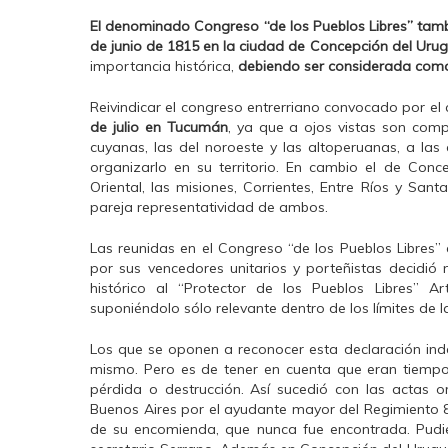
El denominado Congreso “de los Pueblos Libres” tamb
de junio de 1815 en la ciudad de Concepción del Uru
importancia histórica,
debiendo ser considerada como 
Reivindicar el congreso entrerriano convocado por el c
de julio en Tucumán
, ya que a ojos vistas son comp
cuyanas, las del noroeste y las altoperuanas, a la
organizarlo en su territorio. En cambio el de Conc
Oriental, las misiones, Corrientes, Entre Ríos y Sa
pareja representatividad de ambos.
Las reunidas en el Congreso “de los Pueblos Libres” er
por sus vencedores unitarios y porteñistas decidió 
histórico al “Protector de los Pueblos Libres” A
suponiéndolo sólo relevante dentro de los límites de
Los que se oponen a reconocer esta declaración in
mismo. Pero es de tener en cuenta que eran tiemp
pérdida o destrucción. Así sucedió con las actas 
Buenos Aires por el ayudante mayor del Regimiento 
de su encomienda, que nunca fue encontrada. Pudie