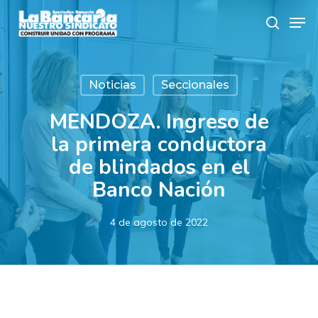
Skip
Men
to
search
main
content
Noticias
Seccionales
MENDOZA. Ingreso de
la primera conductora
de blindados en el
Banco Nación
4 de agosto de 2022