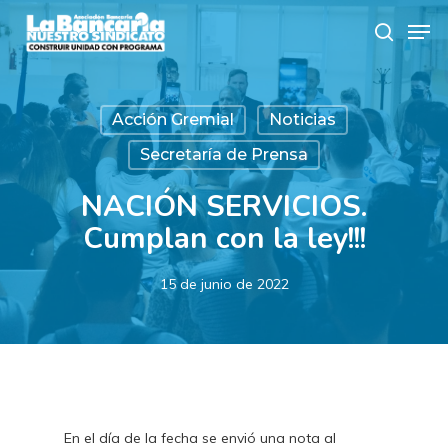
Skip
Men
to
search
main
content
Acción Gremial
Noticias
Secretaría de Prensa
NACIÓN SERVICIOS.
Cumplan con la ley!!!
15 de junio de 2022
En el día de la fecha se envió una nota al