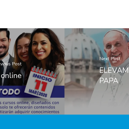
Next Post
vious Post
ELEVAM
online
PAPA