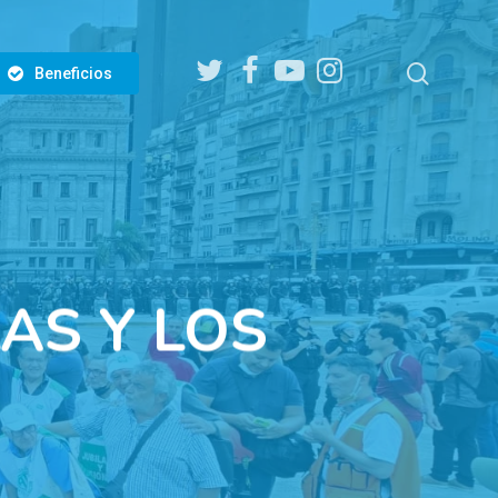
twitter
facebook
youtube
instagram
search
Beneficios
AS Y LOS