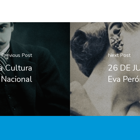
Previous Post
Next Post
a Cultura
26 DE JU
Nacional
Eva Peró