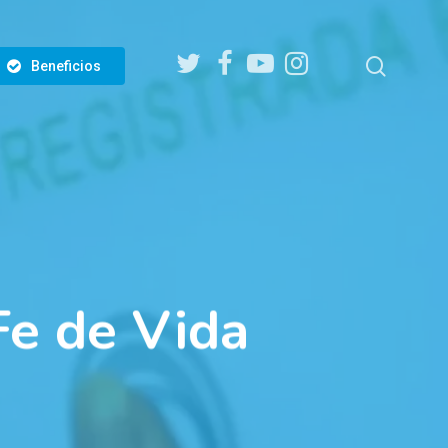
twitter
facebook
youtube
instagram
search
Beneficios
Fe de Vida