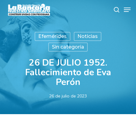
Skip
Men
to
search
main
content
Efemérides
Noticias
Sin categoría
26 DE JULIO 1952.
Fallecimiento de Eva
Perón
26 de julio de 2023