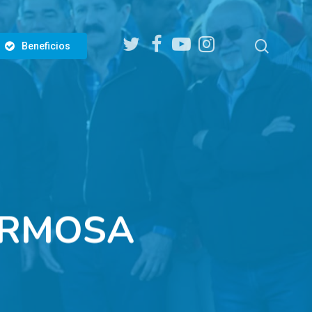
twitter
facebook
youtube
instagram
search
Beneficios
ORMOSA