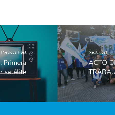
Previous Post
Next Post
 Primera
ACTO D
r satélite
TRABA