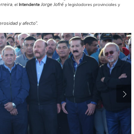
rreira
Jorge Jofré
, el
Intendente
y legisladores provinciales y
erosidad y afecto”.