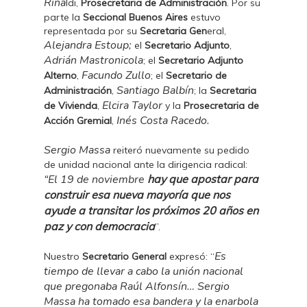
Rina
ldi,
Prosecretaria de Administración
. Por su
parte la
Seccional Buenos Aires
estuvo
representada por su
Secretaria Gen
eral,
Alejandra Estoup;
el
Secretario Adjunto
,
Adrián Mastronicola
; el
Secretario Adjunto
Facundo Zullo
Alterno
,
; el
Secretario de
Santiago Balbín
Administración
,
; la
Secretaria
Elcira Taylor
de Vivienda
,
y la
Prosecretaria de
Inés Costa Racedo.
Acción Gremial
,
Sergio Massa
reiteró nuevamente su pedido
de unidad nacional ante la dirigencia radical:
“El 19 de noviembre
hay que apostar para
construir esa nueva mayoría que nos
ayude a transitar los próximos 20 años en
paz y con democracia
”.
Es
Nuestro
Secretario General
expresó: “
tiempo de llevar a cabo la unión nacional
que pregonaba Raúl Alfonsín… Sergio
Massa ha tomado esa bandera y la enarbola