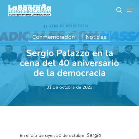
Skip
Men
to
search
main
content
Conmemoración
Noticias
Sergio Palazzo en la
cena del 40 aniversario
de la democracia
31 de octubre de 2023
Sergio
En el día de ayer, 30 de octubre,