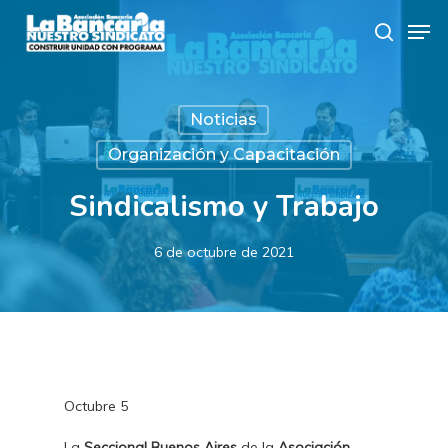
Skip
Men
to
search
main
content
Noticias
Organización y Capacitación
Sindicalismo y Trabajo
6 de octubre de 2021
Octubre 5
La
Seccional Buenos Aires
de la
Asociación