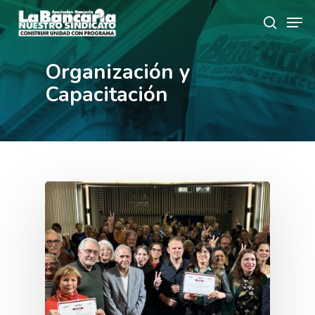
Skip
Men
to
search
main
content
Organización y
Capacitación