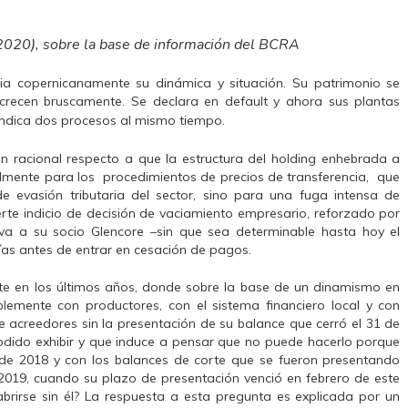
(2020), sobre la base de información del BCRA
ia copernicanamente su dinámica y situación. Su patrimonio se
crecen bruscamente. Se declara en default y ahora sus plantas
 indica dos procesos al mismo tiempo.
ón racional respecto a que la estructura del holding enhebrada a
ralmente para los procedimientos de precios de transferencia, que
 evasión tributaria del sector, sino para una fuga intensa de
rte indicio de decisión de vaciamiento empresario, reforzado por
va a su socio Glencore –sin que sea determinable hasta hoy el
ías antes de entrar en cesación de pagos.
te en los últimos años, donde sobre la base de un dinamismo en
lemente con productores, con el sistema financiero local y con
 acreedores sin la presentación de su balance que cerró el 31 de
odido exhibir y que induce a pensar que no puede hacerlo porque
de 2018 y con los balances de corte que se fueron presentando
 2019, cuando su plazo de presentación venció en febrero de este
rirse sin él? La respuesta a esta pregunta es explicada por un