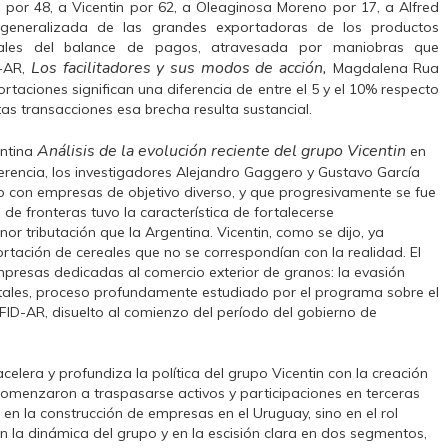
 por 48, a Vicentin por 62, a Oleaginosa Moreno por 17, a Alfred
a generalizada de las grandes exportadoras de los productos
ntales del balance de pagos, atravesada por maniobras que
Los facilitadores y sus modos de acción,
D-AR,
Magdalena Rua
taciones significan una diferencia de entre el 5 y el 10% respecto
tas transacciones esa brecha resulta sustancial.
Análisis de la evolución reciente del grupo Vicentin
entina
en
sferencia, los investigadores Alejandro Gaggero y Gustavo García
o con empresas de objetivo diverso, y que progresivamente se fue
 de fronteras tuvo la característica de fortalecerse
r tributación que la Argentina. Vicentin, como se dijo, ya
tación de cereales que no se correspondían con la realidad. El
empresas dedicadas al comercio exterior de granos: la evasión
pitales, proceso profundamente estudiado por el programa sobre el
FID-AR, disuelto al comienzo del período del gobierno de
celera y profundiza la política del grupo Vicentin con la creación
 comenzaron a traspasarse activos y participaciones en terceras
en la construcción de empresas en el Uruguay, sino en el rol
 la dinámica del grupo y en la escisión clara en dos segmentos,