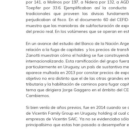
por 141, a Molinos por 197, a Nidera por 132, a AGD
Toepfer por 33.6. Ejemplificaban así la conduct
tradicionales que proveen las divisas fundame
perjudicaban al fisco. En el documento 60 del CEFI
muestra que las maniobras de subfacturación de expor
del precio real. En los volúmenes que se operan en es
En un avance del estudio del Banco de la Nación Arg
relación a la fuga de capitales y los precios de tran
Zanotti muestran cómo el holding se fue construyend
internacionalizando. Esta ramificación del grupo fuera
particularmente en Uruguay, un país de sustantiva meno
aparece multada en 2013 por constar precios de expor
objetivo no era distinto que el de las otras grandes 
tributaria y la habilitación de caminos para fugar ca
tema que dirigiera Jorge Gaggero en el ámbito del CE
Cambiemos.
Si bien venía de años previos, fue en 2014 cuando se a
de Vicentin Family Group en Uruguay, holding al cual
empresas de Vicentin SAIC. Ya no se evidenciaba sólo 
principalísimo que estas han pasado a desempeñar en