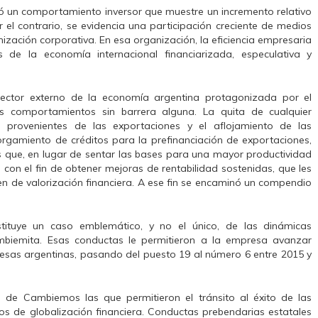
yó un comportamiento inversor que muestre un incremento relativo
r el contrario, se evidencia una participación creciente de medios
mización corporativa. En esa organización, la eficiencia empresaria
s de la economía internacional financiarizada, especulativa y
 sector externo de la economía argentina protagonizada por el
tos comportamientos sin barrera alguna. La quita de cualquier
s, provenientes de las exportaciones y el aflojamiento de las
orgamiento de créditos para la prefinanciación de exportaciones,
 que, en lugar de sentar las bases para una mayor productividad
con el fin de obtener mejoras de rentabilidad sostenidas, que les
n de valorización financiera. A ese fin se encaminó un compendio
nstituye un caso emblemático, y no el único, de las dinámicas
mbiemita. Esas conductas le permitieron a la empresa avanzar
esas argentinas, pasando del puesto 19 al número 6 entre 2015 y
 de Cambiemos las que permitieron el tránsito al éxito de las
s de globalización financiera. Conductas prebendarias estatales