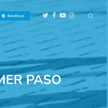
twitter
facebook
youtube
instagram
search
Beneficios
IMER PASO