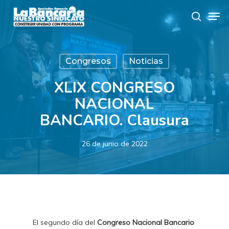
Skip
Men
to
search
main
content
Congresos
Noticias
XLIX CONGRESO
NACIONAL
BANCARIO. Clausura
26 de junio de 2022
El segundo día del
Congreso Nacional Bancario