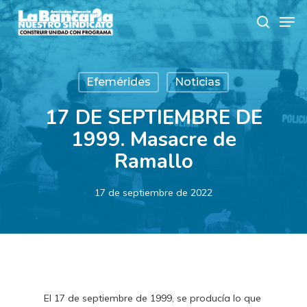
Skip
Men
to
search
main
content
Efemérides
Noticias
17 DE SEPTIEMBRE DE
1999. Masacre de
Ramallo
17 de septiembre de 2022
El 17 de septiembre de 1999, se producía lo que