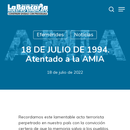
Skip
Men
to
search
main
content
Efemérides
Noticias
18 DE JULIO DE 1994.
Atentado a la AMIA
18 de julio de 2022
Recordamos este lamentable acto terrorista
perpetrado en nuestro país con la convicción
certera de que la memoria salva a los pueblos.