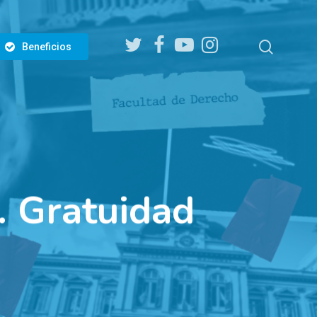
twitter
facebook
youtube
instagram
search
Beneficios
 Gratuidad