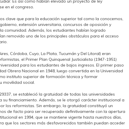
udiar. Es así como habían elevado un proyecto de ley
se en el congreso.
tos clave que para la educación superior tal como la conocemos,
gobierno, extensión universitaria, concursos de oposición y
 la comunidad. Además, los estudiantes habían logrado
bían removido uno de los principales obstáculos para el acceso
ario.
ires, Córdoba, Cuyo, La Plata, Tucumán y Del Litoral) eran
formistas, el Primer Plan Quinquenal Justicialista (1947-1951)
niversidad para los estudiantes de bajos ingresos. El primer paso
idad Obrera Nacional en 1948, luego convertida en la Universidad
omo instituto superior de formación técnica y formar
u movilidad social.
29337, se estableció la gratuidad de todas las universidades
su financiamiento. Además, se le otorgó carácter institucional a
or los reformistas. Sin embargo, la gratuidad constituyó un
rnos de facto para ser recuperado definitivamente con la apertura
itucional en 1994, que se mantiene vigente hasta nuestros días,
ara que los sectores más desfavorecidos también puedan acceder