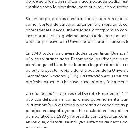
donde sólo las clases altas y acomodadas podían est
estableciendo la gratuidad, pero que no llegó a tratar
Sin embargo, gracias a esta lucha, se lograron aspec
como libertad de cátedra, autonomía universitaria, co
antecedentes, becas universitarias y compromiso con
incorporarse al co-gobierno universitario, pero no ha
popular y masivo a la Universidad: el arancel universit
En 1949, todas las universidades argentinas (Buenos A
públicas y aranceladas. Retomando las ideas de los re
planteó que el Estado instauraría la gratuidad de la u
de este proyecto había sido la creación de la Univers
Tecnológica Nacional (UTN). La intención era servir c
profesionalmente a la clase trabajadora y favorecer s
Un año después, a través del Decreto Presidencial N° 
públicas del país y el compromiso gubernamental para 
la autonomía universitaria planteada décadas atrás p
principio en disputa, ya que fue anulado en los gobie
democrática de 1983 y reforzado con su estatus const
en los que, además, se incluyen sistemas de becas p
a sus aulas.