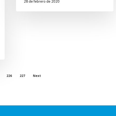
28 de febrero de 2020
226
227
Next