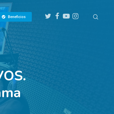
twitter
facebook
youtube
instagram
search
Beneficios
VOS.
ama