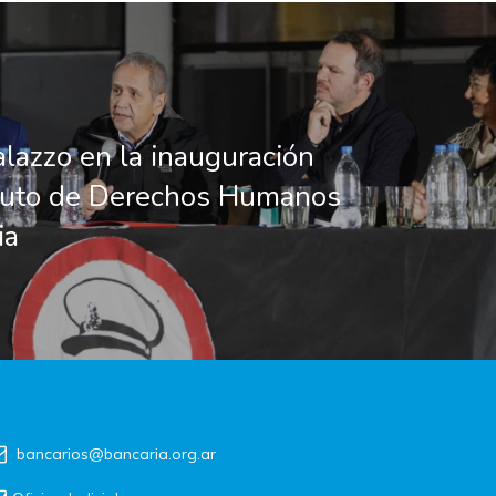
alazzo en la inauguración
ituto de Derechos Humanos
ia
bancarios@bancaria.org.ar