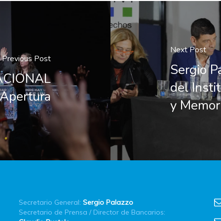
Next Post
Previous Post
Sergio P
ACIONAL
del Inst
Apertura
y Memor
Secretario General:
Sergio Palazzo
Secretario de Prensa / Director de Bancarios: