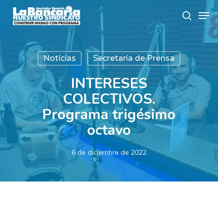
Skip
Men
to
search
main
content
Noticias
Secretaría de Prensa
INTERESES
COLECTIVOS.
Programa trigésimo
octavo
6 de diciembre de 2022