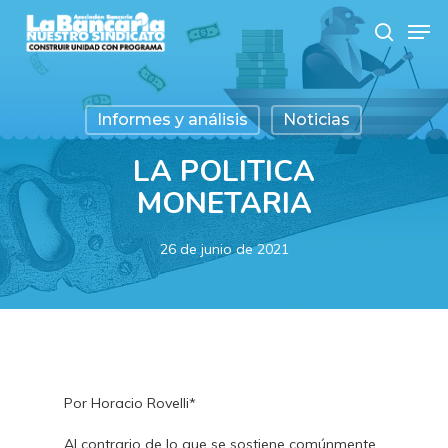
Skip
Men
to
search
main
content
Informes y análisis
Noticias
LA POLITICA
MONETARIA
26 de junio de 2021
Por Horacio Rovelli*
Al contrario de lo que se sostiene comúnmente,