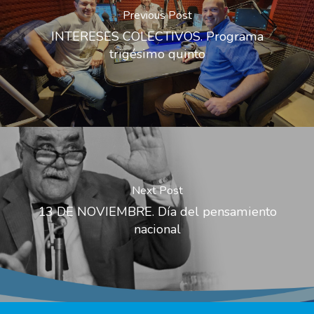
Previous Post
INTERESES COLECTIVOS. Programa
trigésimo quinto
Next Post
13 DE NOVIEMBRE. Día del pensamiento
nacional