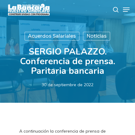
Skip
Men
to
search
main
content
Acuerdos Salariales
Noticias
SERGIO PALAZZO.
Conferencia de prensa.
Paritaria bancaria
30 de septiembre de 2022
A continuación la conferencia de prensa de